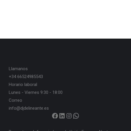
Llamanos
+34 66524985543
Horario laboral
Lunes - Viernes 9:30 - 18:00
Correo
info@djdelineante.es
https://www.facebook.com/djdelineante
LinkedIn
Instagram
WhatsApp